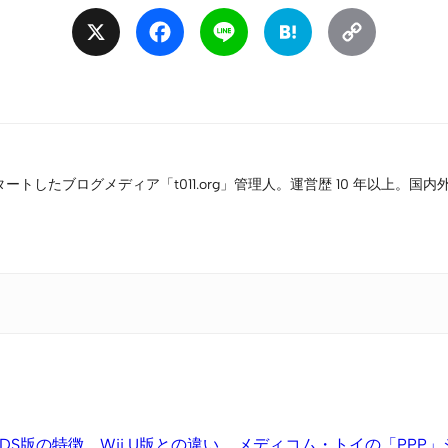
X
Facebook
Line
Hatena
Copy
Link
タートしたブログメディア「t011.org」管理人。運営歴 10 年以上
S版の特徴、Wii U版との違い
メディコム・トイの「PPP