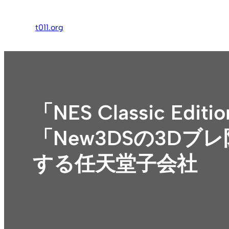
内
容
t011.org
を
ス
キ
ッ
プ
「NES Classic 
「New3DSの3Dブ
する任天堂子会社