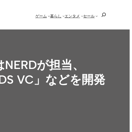
検
ゲーム
暮らし
エンタメ
セール
索
ュはNERDが担当、
DS VC」などを開発