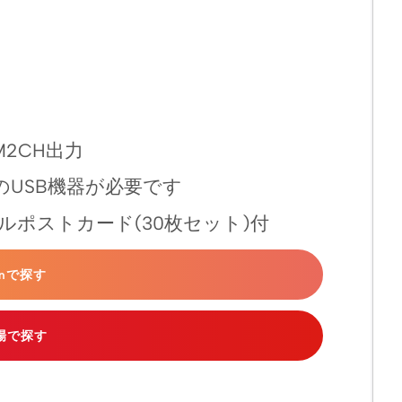
M2CH出力
のUSB機器が必要です
リジナルポストカード(30枚セット)付
onで探す
場で探す