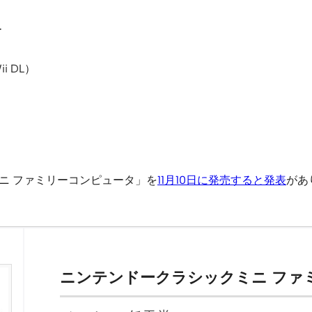
ー
i DL）
ニ ファミリーコンピュータ」を
11月10日に発売すると発表
があ
ニンテンドークラシックミニ ファ