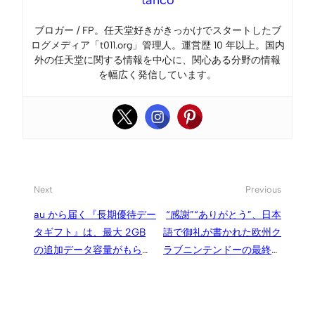
ブロガー / FP。任天堂好きがきっかけでスタートしたブ
ログメディア「t011.org」管理人。運営歴 10 年以上。国内
外の任天堂に関する情報を中心に、関心ある分野の情報
を幅広く発信しています。
Next
Previous
au から届く『長期優待デー
“感謝”“ありがとう”、日本
タギフト』は、最大 2GB
語で御礼が書かれた欧州ク
の追加データ容量がもらえ
ラブニンテンドーの最終ア
る3ヶ月に1度のプレゼント
イテム「Goodbye Coin」