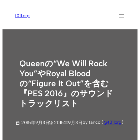
内
容
t011.org
を
ス
キ
ッ
プ
Queenの“We Will Rock
You”やRoyal Blood
の“Figure It Out”を含む
『PES 2016』のサウンド
トラックリスト
by tanco (
@t011org
)
2015年9月3日
2015年9月3日