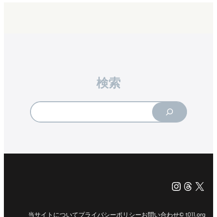
検索
Search
Instagr
Threa
X（旧Tw
当サイトについて
プライバシーポリシー
お問い合わせ
© t011.org