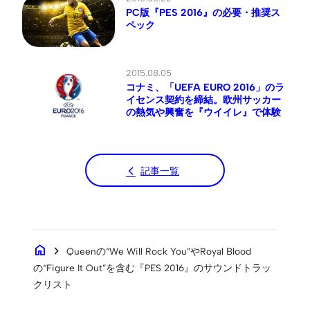
PC版『PES 2016』の必要・推奨ス
ペック
2015.08.05
コナミ、「UEFA EURO 2016」のラ
イセンス契約を締結。欧州サッカー
の熱気や興奮を『ウイイレ』で体験
記事一覧
home
chevron_right
Queenの“We Will Rock You”やRoyal Blood
の“Figure It Out”を含む『PES 2016』のサウンドトラッ
クリスト