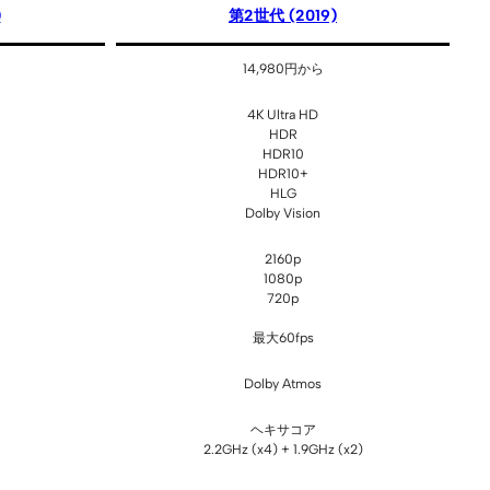
)
第2世代 (2019)
14,980円から
4K Ultra HD
HDR
HDR10
HDR10+
HLG
Dolby Vision
2160p
1080p
720p
最大60fps
Dolby Atmos
ヘキサコア
2.2GHz (x4) + 1.9GHz (x2)