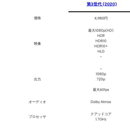
第3世代 (2020)
価格
4,980円
最大1080p(HD)
HDR
HDR10
映像
HDR10+
HLG
–
–
1080p
出力
720p
最大60fps
オーディオ
Dolby Atmos
クアッドコア
プロセッサ
1.7GHz