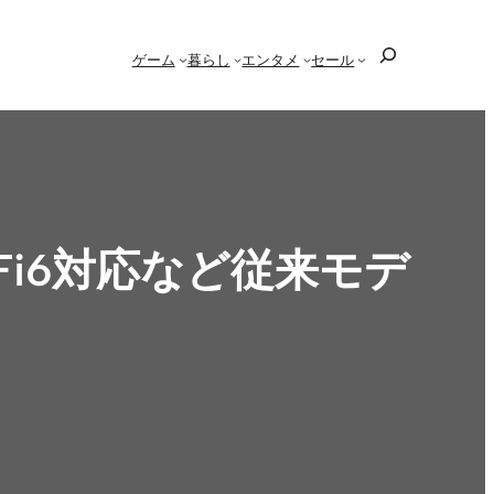
検
ゲーム
暮らし
エンタメ
セール
索
Wi-Fi6対応など従来モデ