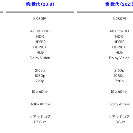
第1世代 (2018)
第1世代 (2021
6,980円
6,980円
4K Ultra HD
4K Ultra HD
HDR
HDR
HDR10
HDR10
HDR10+
HDR10+
HLG
HLG
Dolby Vision
Dolby Vision
2160p
2160p
1080p
1080p
720p
720p
最大60fps
最大60fps
Dolby Atmos
Dolby Atmos
クアッドコア
クアッドコア
1.7 GHz
1.8GHz