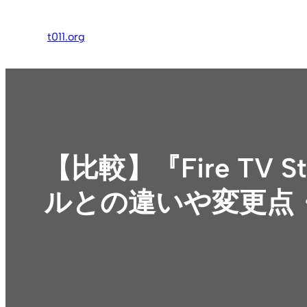
内
容
t011.org
を
ス
キ
ッ
プ
【比較】『Fire TV 
ルとの違いや変更点