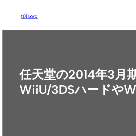
内
容
t011.org
を
ス
キ
ッ
プ
任天堂の2014年3
WiiU/3DSハードや