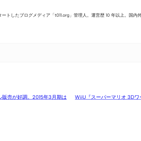
タートしたブログメディア「t011.org」管理人。運営歴 10 年以上
ル販売が好調。2015年3月期は
WiiU『スーパーマリオ 3