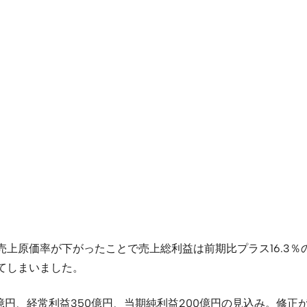
価率が下がったことで売上総利益は前期比プラス16.3％の1,632
ってしまいました。
400億円、経常利益350億円、当期純利益200億円の見込み。