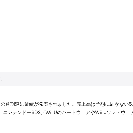
月期の通期連結業績が発表されました。売上高は予想に届かない5,71
した。ニンテンドー3DS／Wii UのハードウェアやWii Uソ