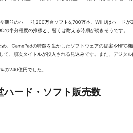
のハード1,200万台ソフト6,700万本。Wii Uはハードが
たGCの半分程度の推移と、暫くは耐える時期が続きそうです。
ため、GamePadの特徴を生かしたソフトウェアの提案やNFC
』を軸として、順次タイトルが投入される見込みです。また、デジ
3％の240億円でした。
 任天堂ハード・ソフト販売数