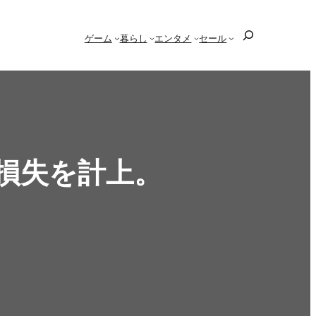
検
ゲーム
暮らし
エンタメ
セール
索
純損失を計上。