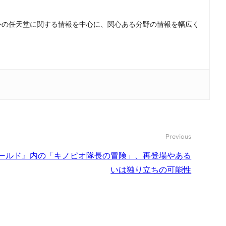
。国内外の任天堂に関する情報を中心に、関心ある分野の情報を幅広く
Previous
Dワールド』内の「キノピオ隊長の冒険」、再登場やある
いは独り立ちの可能性