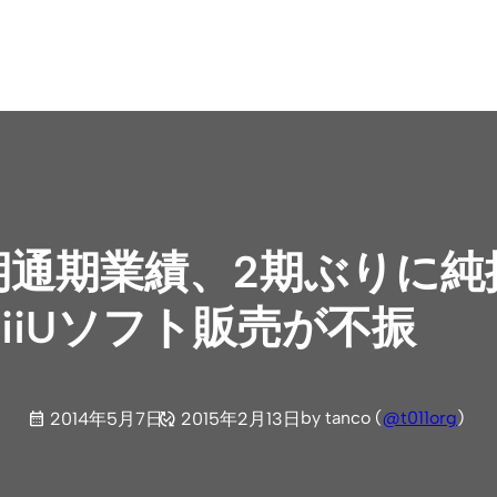
月期通期業績、2期ぶりに
WiiUソフト販売が不振
by tanco (
@t011org
)
2014年5月7日
2015年2月13日