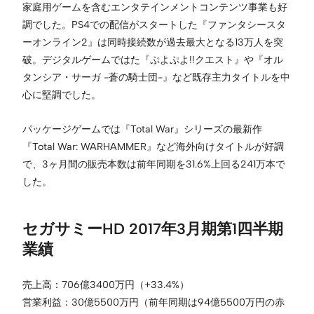
家庭用ゲームを含むエンタテインメントコンテンツ事業も好
調でした。PS4での配信がスタートした『ファンタシースタ
ーオンライン2』は同時接続数が過去最大となる13万人を突
破。デジタルゲームではた『ぷよぷよ!!クエスト』や『オル
タンシア・サーガ -蒼の騎⼠団-』など既存主力タイトルを中
心に堅調でした。
パッケージゲームでは『Total War』シリーズの最新作
『Total War: WARHAMMER』など海外向けタイトルが好調
で、3ヶ月間の販売本数は前年同期を31.6%上回る241万本で
した。
セガサミーHD 2017年3月期第1四半期
業績
売上高：706億3400万円（+33.4%）
営業利益：30億5500万円（前年同期は94億5500万円の赤