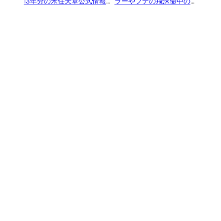
13年分の米任天堂公式情報
ラーやフデの飛沫命中の修
誌「Nintendo Power」バッ
正など
クナンバーが削除