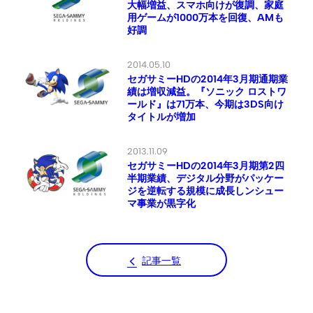
大幅増益、スマホ向けが復調、家庭
用ゲームが1000万本を回復、AMも
好調
2014.05.10
セガサミーHDの2014年3月期通期業
績は増収減益。『ソニック ロストワ
ールド』は71万本、今期は3DS向け
タイトルが増加
2013.11.09
セガサミーHDの2014年3月期第2四
半期業績、デジタル分野がパッケー
ジを逆転する規模に成長しンシュー
マ事業が黒字化
記事一覧