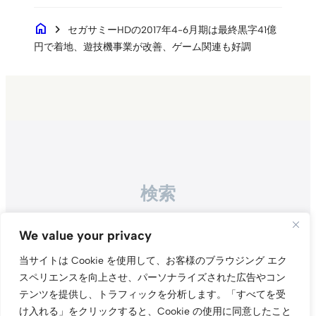
home
chevron_right
セガサミーHDの2017年4-6月期は最終黒字41億
円で着地、遊技機事業が改善、ゲーム関連も好調
検索
Search
We value your privacy
当サイトは Cookie を使用して、お客様のブラウジング エク
スペリエンスを向上させ、パーソナライズされた広告やコン
テンツを提供し、トラフィックを分析します。
「すべてを受
け入れる」をクリックすると、Cookie の使用に同意したこと