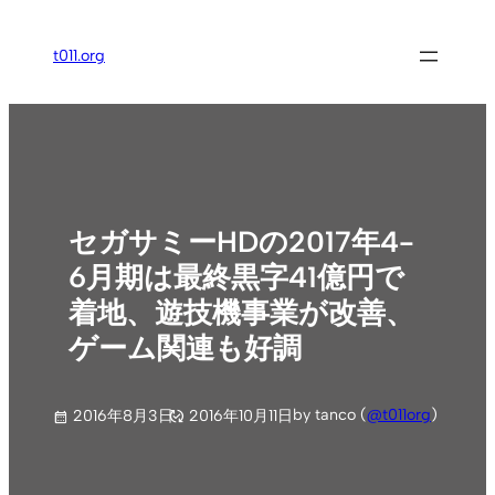
内
容
t011.org
を
ス
キ
ッ
プ
セガサミーHDの2017年4-
6月期は最終黒字41億円で
着地、遊技機事業が改善、
ゲーム関連も好調
by tanco (
@t011org
)
2016年8月3日
2016年10月11日