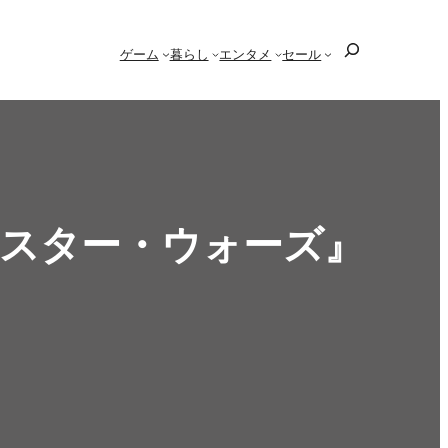
検
ゲーム
暮らし
エンタメ
セール
索
、『スター・ウォーズ』