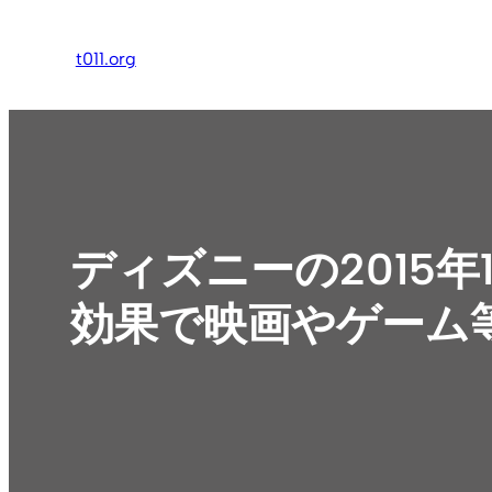
内
容
t011.org
を
ス
キ
ッ
プ
ディズニーの2015
効果で映画やゲーム