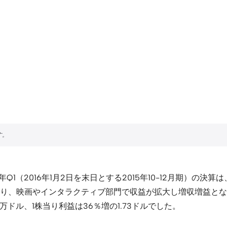
1（2016年1月2日を末日とする2015年10-12月期）の決
、映画やインタラクティブ部門で収益が拡大し増収増益となりま
0万ドル、1株当り利益は36％増の1.73ドルでした。