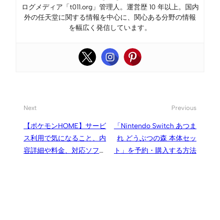
ログメディア「t011.org」管理人。運営歴 10 年以上。国内
外の任天堂に関する情報を中心に、関心ある分野の情報
を幅広く発信しています。
Next
Previous
【ポケモンHOME】サービ
「Nintendo Switch あつま
ス利用で気になること、内
れ どうぶつの森 本体セッ
容詳細や料金、対応ソフ
ト」を予約・購入する方法
ト、有料プラン終了後の預
けたポケモンの扱いなど