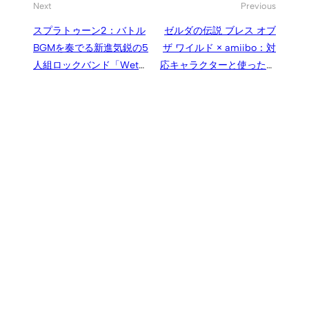
Next
Previous
スプラトゥーン2：バトル
ゼルダの伝説 ブレス オブ
BGMを奏でる新進気鋭の5
ザ ワイルド × amiibo：対
人組ロックバンド「Wet
応キャラクターと使った時
Floor」とその楽曲「Rip
の効果まとめ、英傑対応版
Entry」