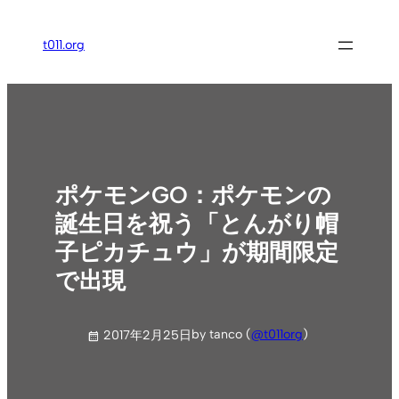
内
容
t011.org
を
ス
キ
ッ
プ
ポケモンGO：ポケモンの
誕生日を祝う「とんがり帽
子ピカチュウ」が期間限定
で出現
by tanco (
@t011org
)
2017年2月25日