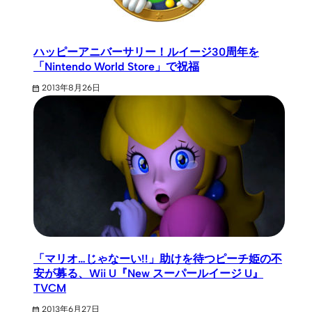
ハッピーアニバーサリー！ルイージ30周年を
「Nintendo World Store」で祝福
2013年8月26日
「マリオ…じゃなーい!!」助けを待つピーチ姫の不
安が募る、Wii U『New スーパールイージ U』
TVCM
2013年6月27日