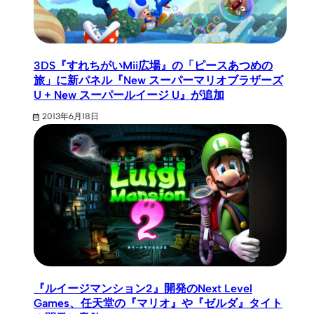
3DS『すれちがいMii広場』の「ピースあつめの
旅」に新パネル『New スーパーマリオブラザーズ
U + New スーパールイージ U』が追加
2013年6月18日
『ルイージマンション2』開発のNext Level
Games、任天堂の『マリオ』や『ゼルダ』タイト