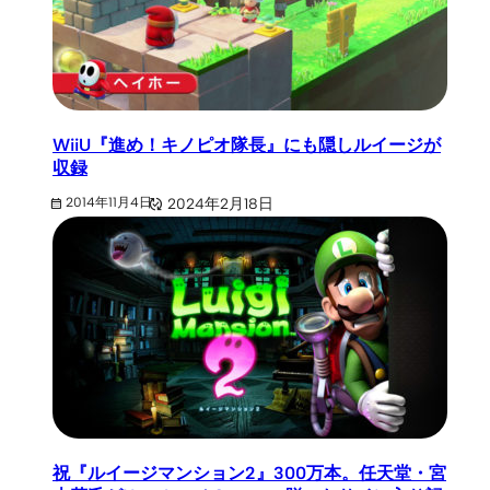
WiiU『進め！キノピオ隊長』にも隠しルイージが
収録
2024年2月18日
2014年11月4日
祝『ルイージマンション2』300万本。任天堂・宮