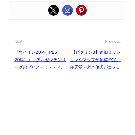
Next
Previous
『ウイイレ2014（PES
【ピクミン3】追加ミッシ
2014）』、アルゼンチンリ
ョンやマップが配信予定、
ーグのプリメーラ・ディビ
任天堂・宮本茂氏がコメン
シオン20クラブが収録
ト