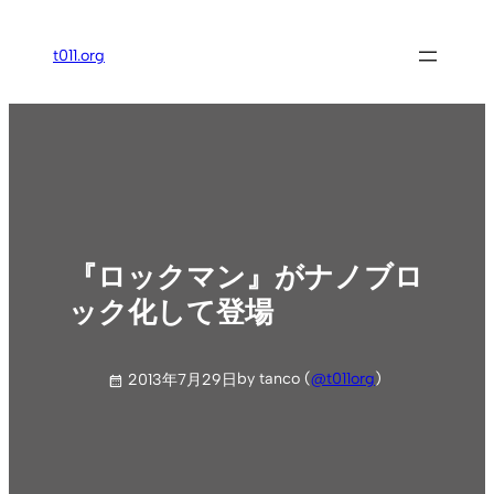
内
容
t011.org
を
ス
キ
ッ
プ
『ロックマン』がナノブロ
ック化して登場
by tanco (
@t011org
)
2013年7月29日