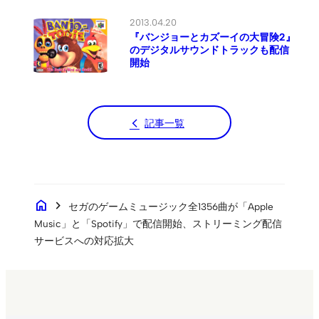
2013.04.20
『バンジョーとカズーイの大冒険2』
のデジタルサウンドトラックも配信
開始
記事一覧
home
chevron_right
セガのゲームミュージック全1356曲が「Apple
Music」と「Spotify」で配信開始、ストリーミング配信
サービスへの対応拡大