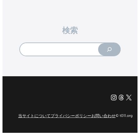
検索
Search
Instagr
Threa
X（旧Tw
当サイトについて
プライバシーポリシー
お問い合わせ
© t011.org