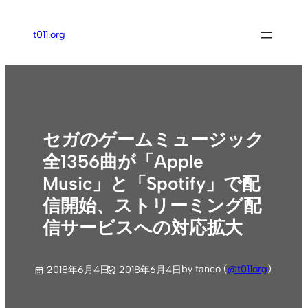
内
容
t011.org
を
ス
キ
ッ
プ
セガのゲームミュージック
全1356曲が「Apple
Music」と「Spotify」で配
信開始、ストリーミング配
信サービスへの対応拡大
by tanco (
@t011org
)
2018年6月4日
2018年6月4日