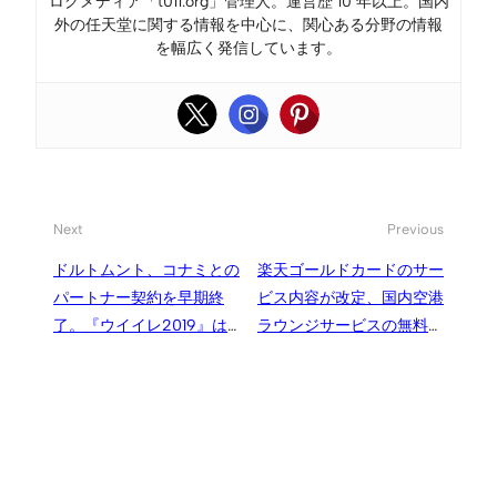
ログメディア「t011.org」管理人。運営歴 10 年以上。国内
外の任天堂に関する情報を中心に、関心ある分野の情報
を幅広く発信しています。
Next
Previous
ドルトムント、コナミとの
楽天ゴールドカードのサー
パートナー契約を早期終
ビス内容が改定、国内空港
了。『ウイイレ2019』はラ
ラウンジサービスの無料回
イセンス未収録に
数を2回に縮小と新サービ
ス追加