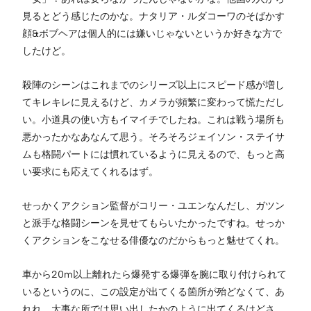
見るとどう感じたのかな。ナタリア・ルダコーワのそばかす
顔&ボブヘアは個人的には嫌いじゃないというか好きな方で
したけど。
殺陣のシーンはこれまでのシリーズ以上にスピード感が増し
てキレキレに見えるけど、カメラが頻繁に変わって慌ただし
い。小道具の使い方もイマイチでしたね。これは戦う場所も
悪かったかなあなんて思う。そろそろジェイソン・ステイサ
ムも格闘パートには慣れているように見えるので、もっと高
い要求にも応えてくれるはず。
せっかくアクション監督がコリー・ユエンなんだし、ガツン
と派手な格闘シーンを見せてもらいたかったですね。せっか
くアクションをこなせる俳優なのだからもっと魅せてくれ。
車から20m以上離れたら爆発する爆弾を腕に取り付けられて
いるというのに、この設定が出てくる箇所が殆どなくて、あ
れれ。大事な所では思い出したかのように出てくるけどさ。