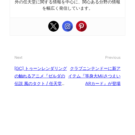
外の任天堂に関する情報を中心に、関心ある分野の情報
を幅広く発信しています。
Next
Previous
[GC] トゥーンレンダリング
クラブニンテンドーに新ア
の触れるアニメ『ゼルダの
イテム『等身大Miiさつえい
伝説 風のタクト / 任天堂
ARカード』が登場
（2002）』