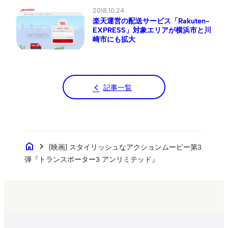
2018.10.24
楽天運営の配送サービス「Rakuten-
EXPRESS」対象エリアが横浜市と川
崎市にも拡大
記事一覧
home
chevron_right
[映画] スタイリッシュなアクションムービー第3
弾『トランスポーター3 アンリミテッド』