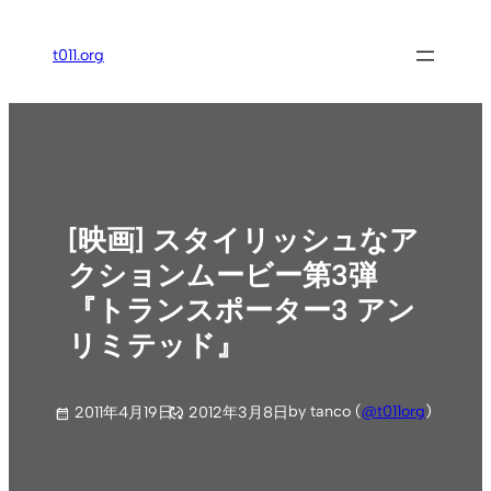
内
容
t011.org
を
ス
キ
ッ
プ
[映画] スタイリッシュなア
クションムービー第3弾
『トランスポーター3 アン
リミテッド』
by tanco (
@t011org
)
2011年4月19日
2012年3月8日