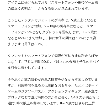
アイテムに挙げられており（スマートフォンや携帯ゲーム機
の倍近くの割合）、さらなる拡大が見込まれています。
こうしたデジタルガジェットの所有率は、9歳以上になると
スマートフォンが増加。9～10歳の所有率になると、スマー
トフォンが25％となりタブレットを逆転します。11～12歳に
なると46％にまで増加し、特に女子の間では53％にまで高
まります（男子は38％）。
タブレットやスマートフォンで両親が支払う通信料金もばか
にならず、17％は年間100ポンド以上もの金額を子供のモバイ
ル料金に費やしています。
子を思うが故の親心が両親の財布を少なからず苦しめていま
すが、利用時間を見ると伝統的なおもちゃ、たとえばボード
ゲームやジグソーパズル、アクションフィギュア、組み立て
ブロックなどで遊ぶ時間の方がまだ長く、54％の子供たちは
週に5時間以上を費やしています。11～12歳ではさらに上昇