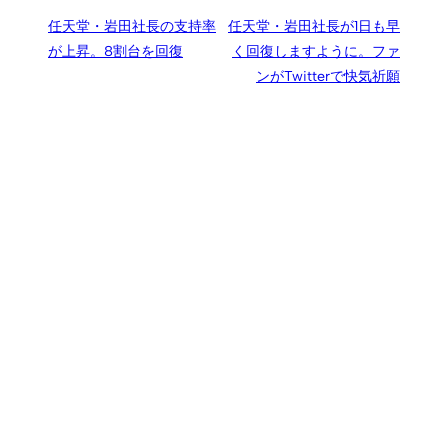
任天堂・岩田社長の支持率
任天堂・岩田社長が1日も早
が上昇。8割台を回復
く回復しますように。ファ
ンがTwitterで快気祈願