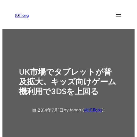
内
容
t011.org
を
ス
キ
ッ
プ
UK市場でタブレットが普
及拡大。キッズ向けゲーム
機利用で3DSを上回る
by tanco (
@t011org
)
2014年7月1日