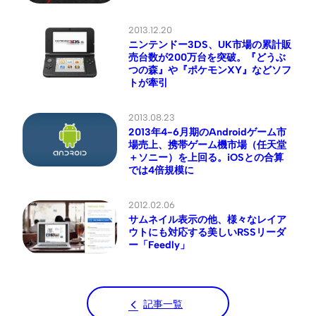
2013.12.20
ニンテンドー3DS、UK市場の累計販
売台数が200万台を突破。『どうぶ
つの森』や『ポケモンXY』などソフ
トが牽引
2013.08.23
2013年4-6月期のAndroidゲーム市
場売上、携帯ゲーム機市場（任天堂
＋ソニー）を上回る。iOSとの合算
では4倍規模に
2012.02.06
サムネイル表示の他、様々なレイア
ウトにも対応する美しいRSSリーダ
ー「Feedly」
記事一覧