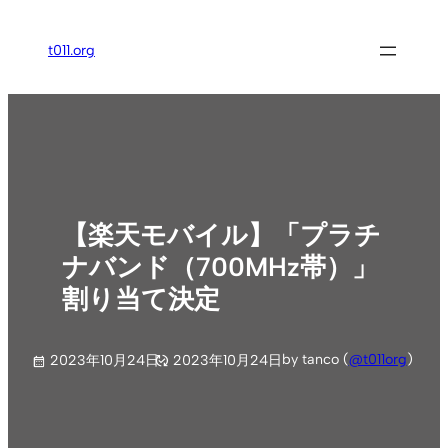
内
容
t011.org
を
ス
キ
ッ
プ
【楽天モバイル】「プラチ
ナバンド（700MHz帯）」
割り当て決定
by tanco (
@t011org
)
2023年10月24日
2023年10月24日