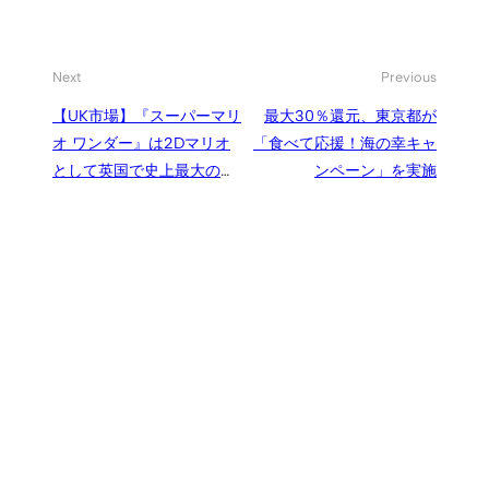
Next
Previous
【UK市場】『スーパーマリ
最大30％還元、東京都が
オ ワンダー』は2Dマリオ
「食べて応援！海の幸キャ
として英国で史上最大のロ
ンペーン」を実施
ーンチに