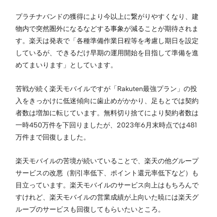
プラチナバンドの獲得により今以上に繋がりやすくなり、建
物内で突然圏外になるなどする事象が減ることが期待されま
す。楽天は発表で「各種準備作業日程等を考慮し期日を設定
しているが、できるだけ早期の運用開始を目指して準備を進
めてまいります」としています。
苦戦が続く楽天モバイルですが「Rakuten最強プラン」の投
入をきっかけに低迷傾向に歯止めがかかり、足もとでは契約
者数は増加に転じています。無料切り捨てにより契約者数は
一時450万件を下回りましたが、2023年6月末時点では481
万件まで回復しました。
楽天モバイルの苦境が続いていることで、楽天の他グループ
サービスの改悪（割引率低下、ポイント還元率低下など）も
目立っています。楽天モバイルのサービス向上はもちろんで
すけれど、楽天モバイルの営業成績が上向いた暁には楽天グ
ループのサービスも回復してもらいたいところ。