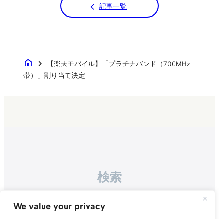
記事一覧
home
chevron_right
【楽天モバイル】「プラチナバンド（700MHz
帯）」割り当て決定
検索
Search
We value your privacy