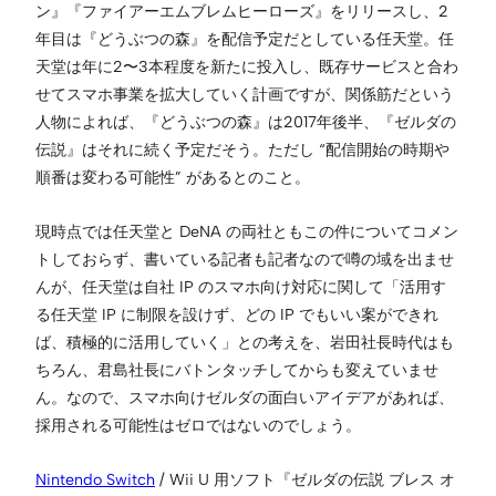
ン』『ファイアーエムブレムヒーローズ』をリリースし、2
年目は『どうぶつの森』を配信予定だとしている任天堂。任
天堂は年に2〜3本程度を新たに投入し、既存サービスと合わ
せてスマホ事業を拡大していく計画ですが、関係筋だという
人物によれば、『どうぶつの森』は2017年後半、『ゼルダの
伝説』はそれに続く予定だそう。ただし “配信開始の時期や
順番は変わる可能性” があるとのこと。
現時点では任天堂と DeNA の両社ともこの件についてコメン
トしておらず、書いている記者も記者なので噂の域を出ませ
んが、任天堂は自社 IP のスマホ向け対応に関して「活用す
る任天堂 IP に制限を設けず、どの IP でもいい案ができれ
ば、積極的に活用していく」との考えを、岩田社長時代はも
ちろん、君島社長にバトンタッチしてからも変えていませ
ん。なので、スマホ向けゼルダの面白いアイデアがあれば、
採用される可能性はゼロではないのでしょう。
Nintendo Switch
/ Wii U 用ソフト『ゼルダの伝説 ブレス オ