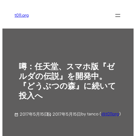
内
容
t011.org
を
ス
キ
ッ
プ
噂：任天堂、スマホ版『ゼ
ルダの伝説』を開発中。
『どうぶつの森』に続いて
投入へ
by tanco (
@t011org
)
2017年5月15日
2017年5月15日