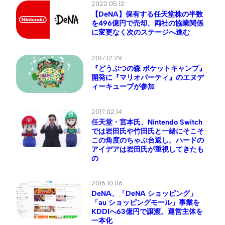
2022.05.12
【DeNA】保有する任天堂株の半数
を496億円で売却、両社の協業関係
に変更なく次のステージへ進む
2017.12.29
『どうぶつの森 ポケットキャンプ』
開発に『マリオパーティ』のエヌデ
ィーキューブが参加
2017.02.14
任天堂・宮本氏、Nintendo Switch
では岩田氏や竹田氏と一緒にそこそ
この角度のちゃぶ台返し。ハードの
アイデアは岩田氏が重視してきたも
の
2016.10.06
DeNA、「DeNA ショッピング」
「au ショッピングモール」事業を
KDDIへ63億円で譲渡。運営主体を
一本化