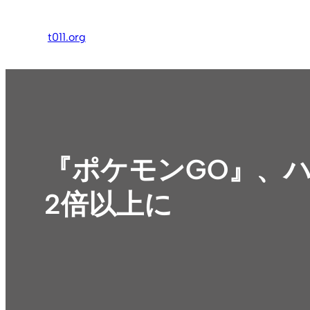
内
容
t011.org
を
ス
キ
ッ
プ
『ポケモンGO』、
2倍以上に