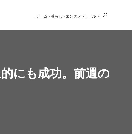
検
ゲーム
暮らし
エンタメ
セール
索
上的にも成功。前週の