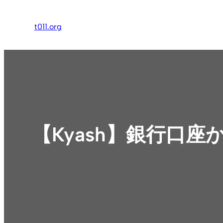
内
容
t011.org
を
ス
キ
ッ
プ
【Kyash】銀行口