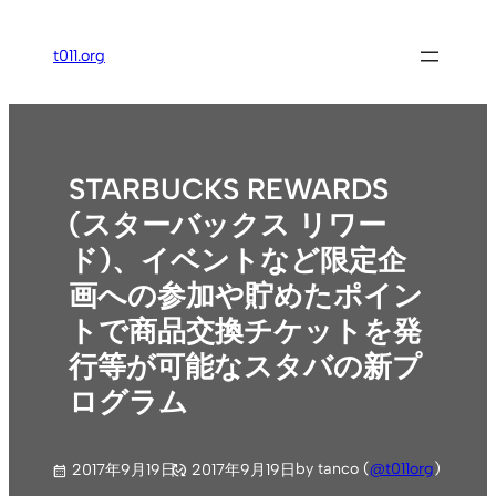
内
容
t011.org
を
ス
キ
ッ
STARBUCKS REWARDS
プ
(スターバックス リワー
ド)、イベントなど限定企
画への参加や貯めたポイン
トで商品交換チケットを発
行等が可能なスタバの新プ
ログラム
by tanco (
@t011org
)
2017年9月19日
2017年9月19日