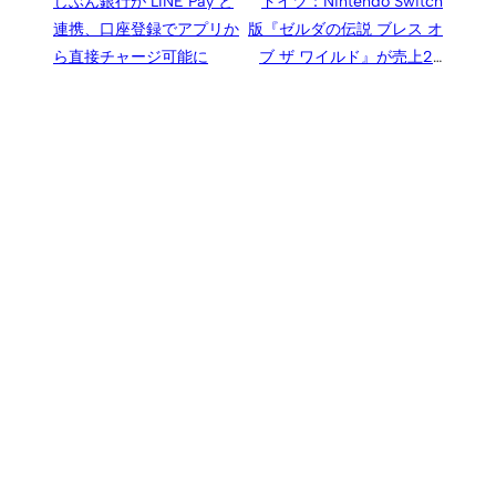
じぶん銀行が LINE Pay と
ドイツ：Nintendo Switch
連携、口座登録でアプリか
版『ゼルダの伝説 ブレス オ
ら直接チャージ可能に
ブ ザ ワイルド』が売上20
万本を突破、スイッチ用ソ
フト初のプラチナを獲得