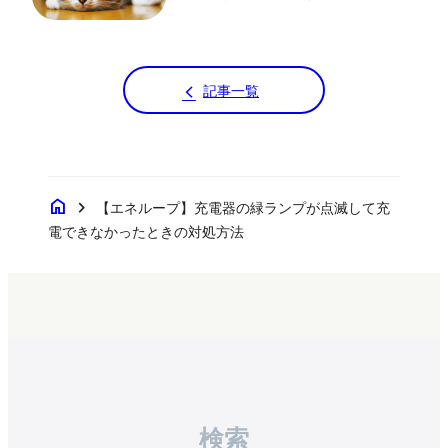
記事一覧
home
chevron_right
【エネループ】充電器の緑ランプが点滅して充
電できなかったときの対処方法
検索