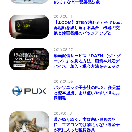
RS 3」など一部製品対象
2019.05.14
【J:COM】STBが壊れたかも？boot
再起動を繰り返す不具合、機器の交
換と録画番組のバックアップと
2016.08.27
動画配信サービス「DAZN （ダ・ゾ
ーン）」を見る方法、画質や対応デ
バイス、加入・退会方法をチェック
2013.09.26
パナソニック子会社のPUX、任天堂
と資本提携。より使いやすいUIを共
同開発
2009.01.13
暖かぬくぬく。実は寒い東京の冬
に、エアコンでは物足りない道産子
が気に入った暖房器具