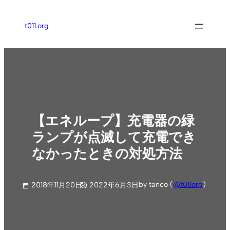
内
容
t011.org
を
ス
キ
ッ
プ
【エネループ】充電器の緑
ランプが点滅して充電でき
なかったときの対処方法
by tanco (
@t011org
)
2018年11月20日
2022年6月3日