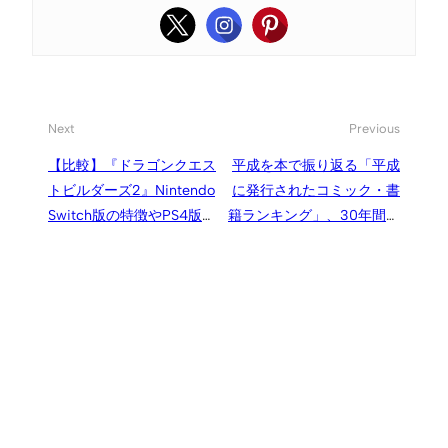
Next
Previous
【比較】『ドラゴンクエス
平成を本で振り返る「平成
トビルダーズ2』Nintendo
に発行されたコミック・書
Switch版の特徴やPS4版と
籍ランキング」、30年間の
の違い
各年ベストセラーや文学
賞、出来事など