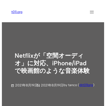
内
容
t011.org
を
ス
キ
ッ
プ
Netflixが「空間オーディ
オ」に対応、iPhone/iPad
で映画館のような音楽体験
by tanco (
@t011org
)
2021年8月19日
2021年8月19日