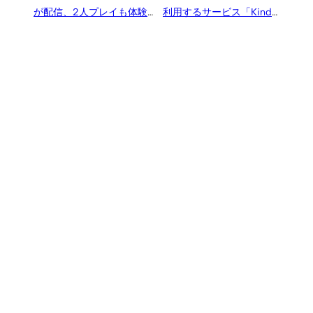
が配信、2人プレイも体験
利用するサービス「Kindle
可能
ストア」は2位