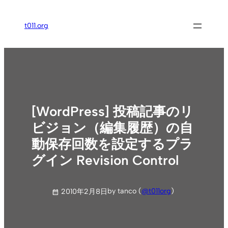
内
容
t011.org
を
ス
キ
ッ
プ
[WordPress] 投稿記事のリ
ビジョン（編集履歴）の自
動保存回数を設定するプラ
グイン Revision Control
by tanco (
@t011org
)
2010年2月8日