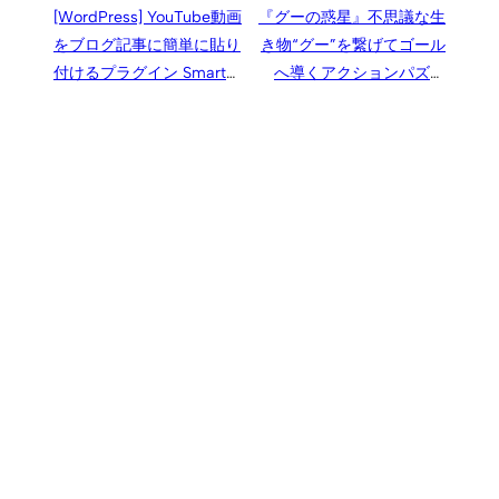
[WordPress] YouTube動画
『グーの惑星』不思議な生
をブログ記事に簡単に貼り
き物“グー”を繋げてゴール
付けるプラグイン Smart
へ導くアクションパズル
YouTube
【レビュー】