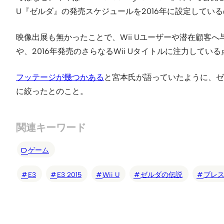
U『ゼルダ』の発売スケジュールを2016年に設定してい
映像出展も無かったことで、Wii Uユーザーや潜在顧客
や、2016年発売のさらなるWii Uタイトルに注力して
フッテージが幾つかある
と宮本氏が語っていたように、ゼ
に絞ったとのこと。
関連キーワード
ゲーム
E3
E3 2015
Wii U
ゼルダの伝説
ブレス