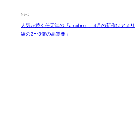
Next
人気が続く任天堂の『amiibo』、4月の新作はア
給の2〜3倍の高需要」