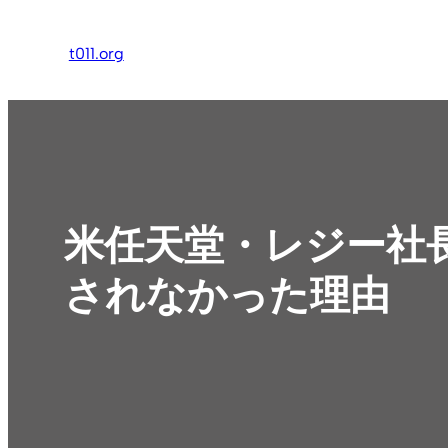
内
容
t011.org
を
ス
キ
ッ
プ
米任天堂・レジー社長
されなかった理由