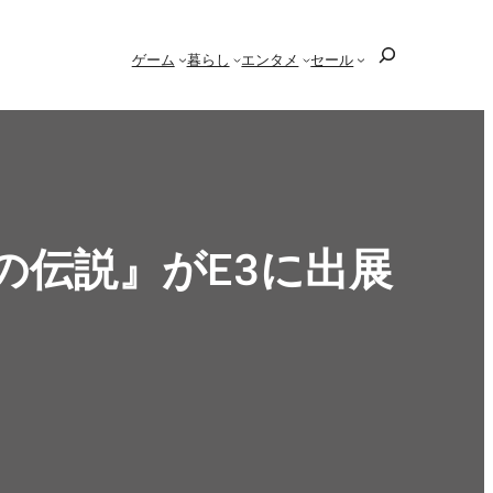
検
ゲーム
暮らし
エンタメ
セール
索
の伝説』がE3に出展