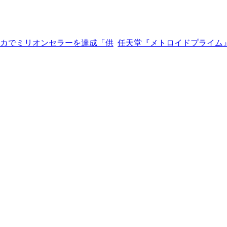
メリカでミリオンセラーを達成「供
任天堂『メトロイドプライム』