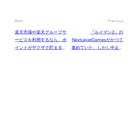
Next
Previous
楽天市場や楽天グループサ
『ルイマン2』の
ービスを利用するなら、ポ
NextLevelGamesがかつて
イントがザクザク貯まる
進めていた、しかし中止と
「楽天カード」利用が断然
なったプロジェクト
お得
『Clockwerk』