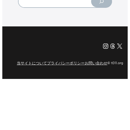
Instagr
Threa
X（旧Tw
当サイトについて
プライバシーポリシー
お問い合わせ
© t011.org