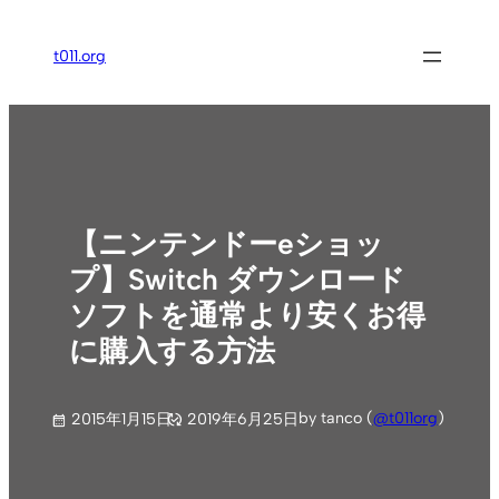
内
容
t011.org
を
ス
キ
ッ
プ
【ニンテンドーeショッ
プ】Switch ダウンロード
ソフトを通常より安くお得
に購入する方法
by tanco (
@t011org
)
2015年1月15日
2019年6月25日