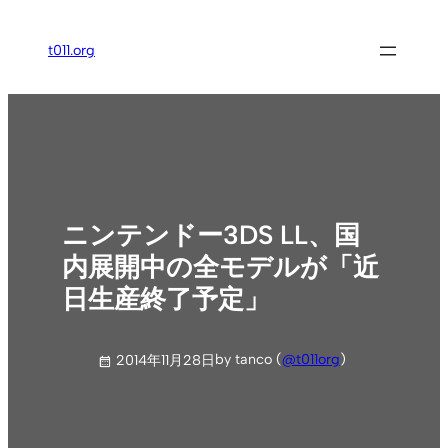
内
容
t011.org
を
ス
キ
ッ
プ
ニンテンドー3DS LL、国
内展開中の全モデルが「近
日生産終了予定」
by tanco (
@t011org
)
2014年11月28日