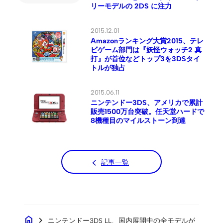
リーモデルの 2DS に注力
2015.12.01
Amazonランキング大賞2015、テレ
ビゲーム部門は『妖怪ウォッチ2 真
打』が首位などトップ3を3DSタイ
トルが独占
2015.06.11
ニンテンドー3DS、アメリカで累計
販売1500万台突破。任天堂ハードで
8機種目のマイルストーン到達
記事一覧
home
chevron_right
ニンテンドー3DS LL、国内展開中の全モデルが