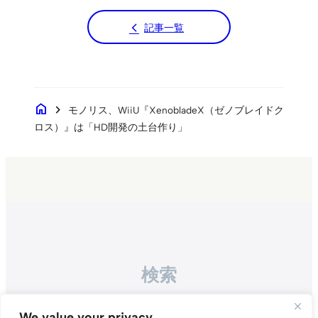
記事一覧
home
chevron_right
モノリス、WiiU『XenobladeX（ゼノブレイドク
ロス）』は「HD開発の土台作り」
検索
Search
We value your privacy