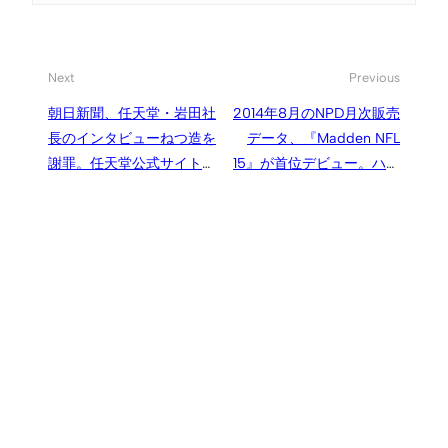
Next
Previous
朝日新聞、任天堂・岩田社
2014年8月のNPD月次販売
長のインタビューねつ造を
データ、『Madden NFL
謝罪。任天堂公式サイトか
15』が首位デビュー。ハー
ら創作し、抗議を受けるも
ド市場は前年比116％増
2年以上放置