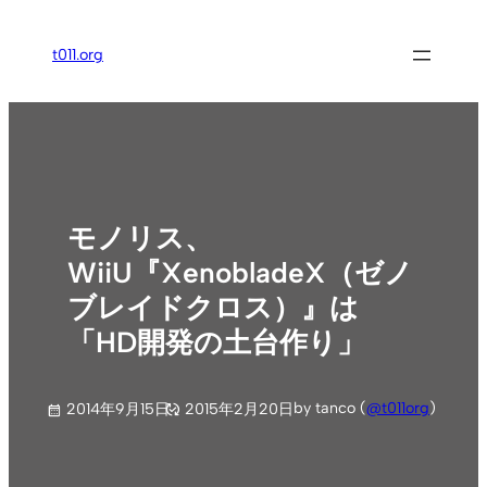
内
容
t011.org
を
ス
キ
ッ
プ
モノリス、
WiiU『XenobladeX（ゼノ
ブレイドクロス）』は
「HD開発の土台作り」
by tanco (
@t011org
)
2014年9月15日
2015年2月20日