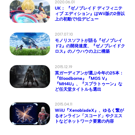
2020.06.01
UK： 『ゼノブレイド ディフィニテ
ィブ エディション』はWii版の2倍以
上の初動で1位デビュー
2017.07.10
モノリスソフトが語る『ゼノブレイ
ド2』の開発速度、『ゼノブレイドク
ロス』のノウハウの上に構築
2015.12.19
英ガーディアンが選ぶ今年の25本：
『Bloodborne』『MGS V』
『MH4U』、『スプラトゥーン』な
ど任天堂タイトルも選出
2015.04.11
WiiU『XenobladeX』、ゆるく繋が
るオンライン「スコード」やクエス
トなどネットワーク要素の内容