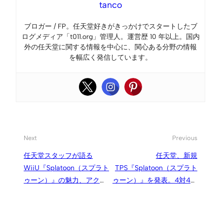
tanco
ブロガー / FP。任天堂好きがきっかけでスタートしたブ
ログメディア「t011.org」管理人。運営歴 10 年以上。国内
外の任天堂に関する情報を中心に、関心ある分野の情報
を幅広く発信しています。
Next
Previous
任天堂スタッフが語る
任天堂、新規
WiiU『Splatoon（スプラト
TPS『Splatoon（スプラト
ゥーン）』の魅力、アクシ
ゥーン）』を発表。4対4の
ョンの気持ちよさ、明快な
オンライン陣取り対戦、主
ルール、GamePad活用
人公はイカ