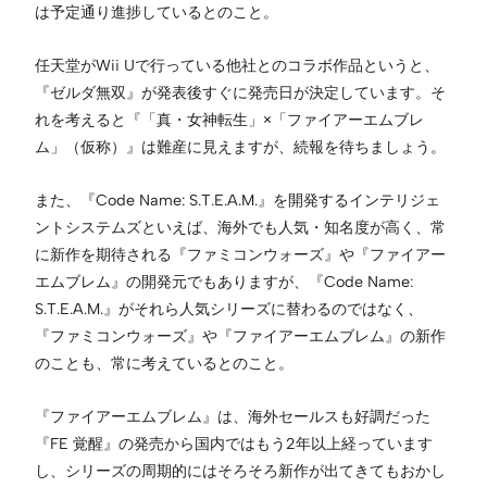
は予定通り進捗しているとのこと。
任天堂がWii Uで行っている他社とのコラボ作品というと、
『ゼルダ無双』が発表後すぐに発売日が決定しています。そ
れを考えると『「真・女神転生」×「ファイアーエムブレ
ム」（仮称）』は難産に見えますが、続報を待ちましょう。
また、『Code Name: S.T.E.A.M.』を開発するインテリジェ
ントシステムズといえば、海外でも人気・知名度が高く、常
に新作を期待される『ファミコンウォーズ』や『ファイアー
エムブレム』の開発元でもありますが、『Code Name:
S.T.E.A.M.』がそれら人気シリーズに替わるのではなく、
『ファミコンウォーズ』や『ファイアーエムブレム』の新作
のことも、常に考えているとのこと。
『ファイアーエムブレム』は、海外セールスも好調だった
『FE 覚醒』の発売から国内ではもう2年以上経っています
し、シリーズの周期的にはそろそろ新作が出てきてもおかし