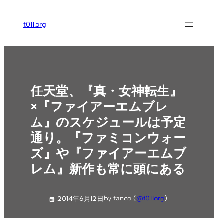
内
容
t011.org
を
ス
キ
ッ
プ
任天堂、『真・女神転生』
×『ファイアーエムブレ
ム』のスケジュールは予定
通り。『ファミコンウォー
ズ』や『ファイアーエムブ
レム』新作も常に頭にある
by tanco (
@t011org
)
2014年6月12日