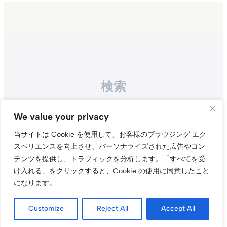
検索
Search
We value your privacy
当サイトは Cookie を使用して、お客様のブラウジング エク
スペリエンスを向上させ、パーソナライズされた広告やコン
テンツを提供し、トラフィックを分析します。
「すべてを受
け入れる」をクリックすると、Cookie の使用に同意したこと
になります。
Instagr
Threa
X（旧Tw
Customize
Reject All
Accept All
当サイトについて
プライバシーポリシー
お問い合わせ
© t011.org