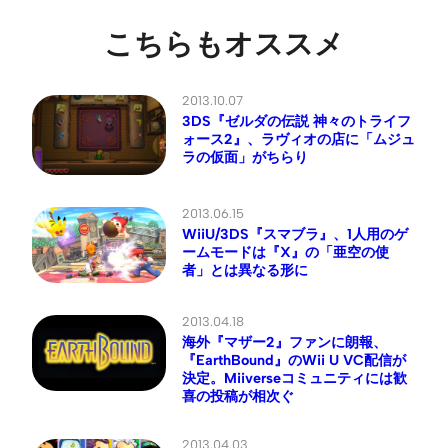
こちらもオススメ
2013.10.07
3DS『ゼルダの伝説 神々のトライフ
ォース2』、ラヴィオの店に「ムジュ
ラの仮面」がちらり
2013.06.15
WiiU/3DS『スマブラ』、1人用のゲ
ームモードは『X』の「亜空の使
者」とは異なる形に
2013.04.18
海外『マザー2』ファンに朗報、
『EarthBound』のWii U VC配信が
決定。Miiverseコミュニティには歓
喜の投稿が相次ぐ
2013.04.03