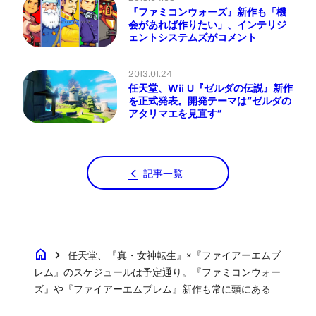
『ファミコンウォーズ』新作も「機
会があれば作りたい」、インテリジ
ェントシステムズがコメント
2013.01.24
任天堂、Wii U『ゼルダの伝説』新作
を正式発表。開発テーマは“ゼルダの
アタリマエを見直す”
記事一覧
home
chevron_right
任天堂、『真・女神転生』×『ファイアーエムブ
レム』のスケジュールは予定通り。『ファミコンウォー
ズ』や『ファイアーエムブレム』新作も常に頭にある