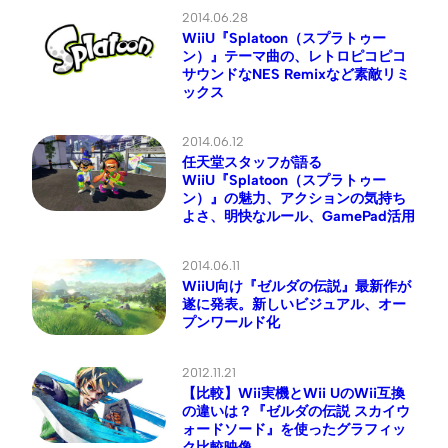
2014.06.28
WiiU『Splatoon（スプラトゥー
ン）』テーマ曲の、レトロピコピコ
サウンドなNES Remixなど素敵リミ
ックス
2014.06.12
任天堂スタッフが語る
WiiU『Splatoon（スプラトゥー
ン）』の魅力、アクションの気持ち
よさ、明快なルール、GamePad活用
2014.06.11
WiiU向け『ゼルダの伝説』最新作が
遂に発表。新しいビジュアル、オー
プンワールド化
2012.11.21
【比較】Wii実機とWii UのWii互換
の違いは？『ゼルダの伝説 スカイウ
ォードソード』を使ったグラフィッ
ク比較映像