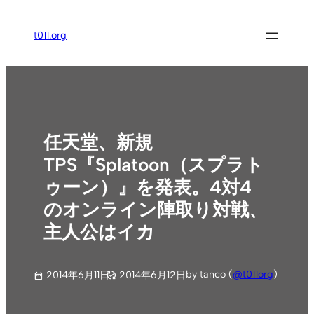
内
容
t011.org
を
ス
キ
ッ
プ
任天堂、新規
TPS『Splatoon（スプラト
ゥーン）』を発表。4対4
のオンライン陣取り対戦、
主人公はイカ
by tanco (
@t011org
)
2014年6月11日
2014年6月12日