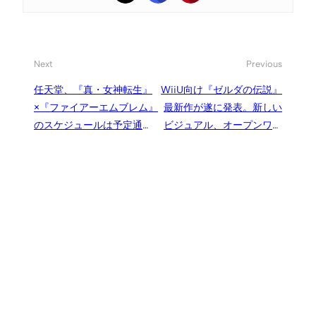
Next
Previous
任天堂、『真・女神転生』
WiiU向け『ゼルダの伝説』
×『ファイアーエムブレム』
最新作が遂に発表。新しい
のスケジュールは予定通
ビジュアル、オープンワー
り。『ファミコンウォー
ルド化
ズ』や『ファイアーエムブ
レム』新作も常に頭にある