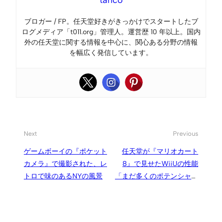
ブロガー / FP。任天堂好きがきっかけでスタートしたブ
ログメディア「t011.org」管理人。運営歴 10 年以上。国内
外の任天堂に関する情報を中心に、関心ある分野の情報
を幅広く発信しています。
Next
Previous
ゲームボーイの『ポケット
任天堂が『マリオカート
カメラ』で撮影された、レ
8』で見せたWiiUの性能
トロで味のあるNYの風景
「まだ多くのポテンシャル
がある」