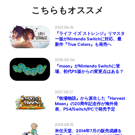
こちらもオススメ
2021.06.16
『ライフ イズ ストレンジ』リマスタ
ー版がNintendo Switchに対応、最
新作『True Colors』も発売へ
2019.09.06
『moon』がNintendo Switchに登
場、初代PS版からの変更点はある？
2017.05.17
『牧場物語』から派生した『Harvest
Moon』の20周年記念作が海外発
表、PS4/Switch/PCで発売予定
2014.08.15
米任天堂、2014年7月の販売成績を