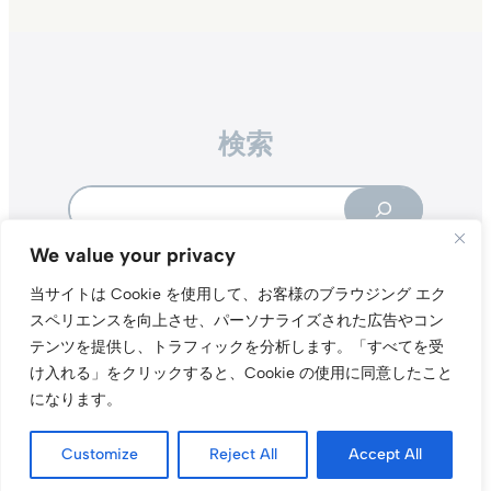
検索
Search
We value your privacy
当サイトは Cookie を使用して、お客様のブラウジング エク
スペリエンスを向上させ、パーソナライズされた広告やコン
テンツを提供し、トラフィックを分析します。
「すべてを受
Instagr
Threa
X（旧Tw
け入れる」をクリックすると、Cookie の使用に同意したこと
になります。
当サイトについて
プライバシーポリシー
お問い合わせ
© t011.org
Customize
Reject All
Accept All