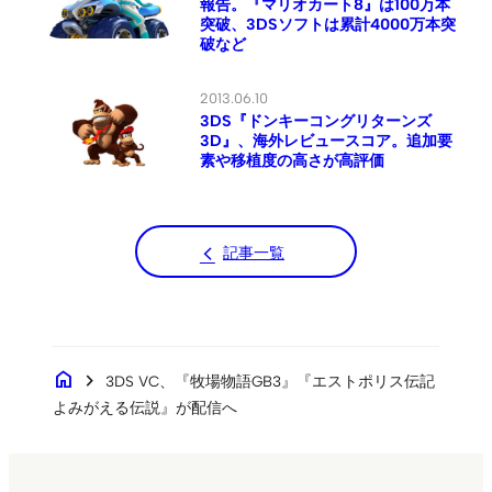
報告。『マリオカート8』は100万本
突破、3DSソフトは累計4000万本突
破など
2013.06.10
3DS『ドンキーコングリターンズ
3D』、海外レビュースコア。追加要
素や移植度の高さが高評価
記事一覧
home
chevron_right
3DS VC、『牧場物語GB3』『エストポリス伝記
よみがえる伝説』が配信へ