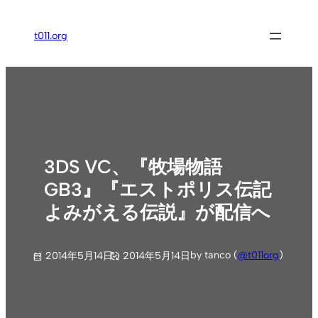
内
容
t011.org
を
ス
キ
ッ
プ
3DS VC、『牧場物語
GB3』『エストポリス伝記
よみがえる伝説』が配信へ
by tanco (
@t011org
)
2014年5月14日
2014年5月14日