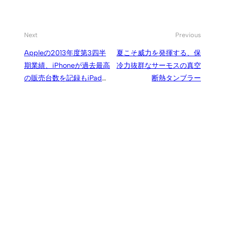
Next
Previous
Appleの2013年度第3四半
夏こそ威力を発揮する、保
期業績、iPhoneが過去最高
冷力抜群なサーモスの真空
の販売台数を記録もiPadや
断熱タンブラー
Macは前年割れ