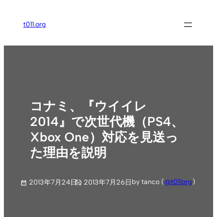
内
容
t011.org
を
ス
キ
ッ
プ
コナミ、『ウイイレ
2014』で次世代機（PS4、
Xbox One）対応を見送っ
た理由を説明
by tanco (
@t011org
)
2013年7月24日
2013年7月26日