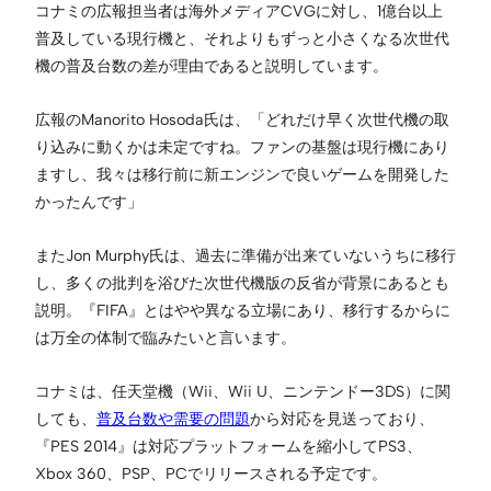
コナミの広報担当者は海外メディアCVGに対し、1億台以上
普及している現行機と、それよりもずっと小さくなる次世代
機の普及台数の差が理由であると説明しています。
広報のManorito Hosoda氏は、「どれだけ早く次世代機の取
り込みに動くかは未定ですね。ファンの基盤は現行機にあり
ますし、我々は移行前に新エンジンで良いゲームを開発した
かったんです」
またJon Murphy氏は、過去に準備が出来ていないうちに移行
し、多くの批判を浴びた次世代機版の反省が背景にあるとも
説明。『FIFA』とはやや異なる立場にあり、移行するからに
は万全の体制で臨みたいと言います。
コナミは、任天堂機（Wii、Wii U、ニンテンドー3DS）に関
しても、
普及台数や需要の問題
から対応を見送っており、
『PES 2014』は対応プラットフォームを縮小してPS3、
Xbox 360、PSP、PCでリリースされる予定です。