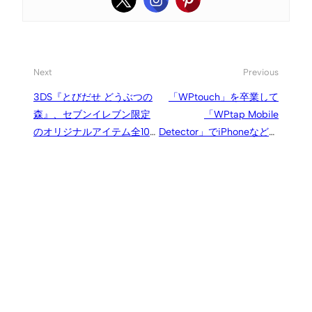
Next
Previous
3DS『とびだせ どうぶつの
「WPtouch」を卒業して
森』、セブンイレブン限定
「WPtap Mobile
のオリジナルアイテム全10
Detector」でiPhoneなどモ
種類が順次再配信
バイル端末用テーマを表示