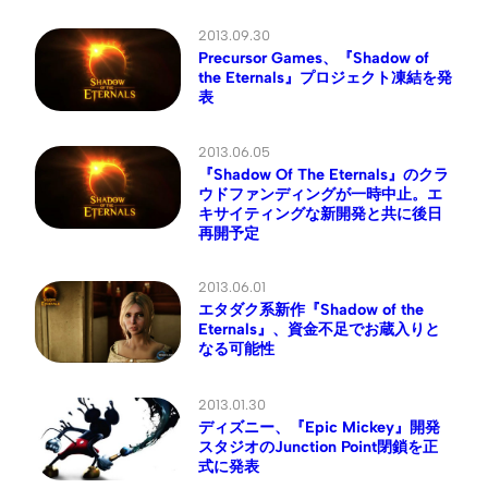
2013.09.30
Precursor Games、『Shadow of
the Eternals』プロジェクト凍結を発
表
2013.06.05
『Shadow Of The Eternals』のクラ
ウドファンディングが一時中止。エ
キサイティングな新開発と共に後日
再開予定
2013.06.01
エタダク系新作『Shadow of the
Eternals』、資金不足でお蔵入りと
なる可能性
2013.01.30
ディズニー、『Epic Mickey』開発
スタジオのJunction Point閉鎖を正
式に発表