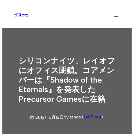
内
容
t011.org
を
ス
キ
ッ
プ
シリコンナイツ、レイオフ
にオフィス閉鎖。コアメン
バーは『Shadow of the
Eternals』を発表した
Precursor Gamesに在籍
by tanco (
@t011org
)
2013年5月13日