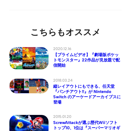
こちらもオススメ
2020.12.16
【プライムビデオ】『劇場版ポケッ
トモンスター』22作品が見放題で配
信開始
2018.03.24
縦レイアウトにもできる、任天堂
『パンチアウト!!』が Nintendo
Switch のアーケードアーカイブスに
登場
2015.01.20
ScrewAttackが選ぶ歴代Wiiソフト
トップ10、1位は『スーパーマリオギ