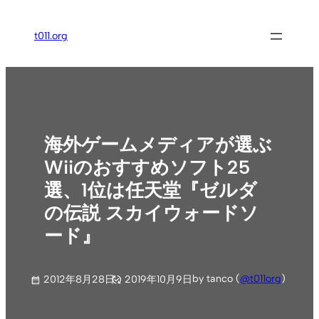
内
容
t011.org
を
ス
キ
ッ
プ
海外ゲームメディアが選ぶ
Wiiのおすすめソフト25
選、1位は任天堂『ゼルダ
の伝説 スカイウォードソ
ード』
by tanco (
@t011org
)
2012年8月28日
2019年10月9日