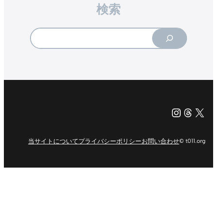
検索
Search
Instagr
Threa
X（旧Tw
当サイトについて
プライバシーポリシー
お問い合わせ
© t011.org