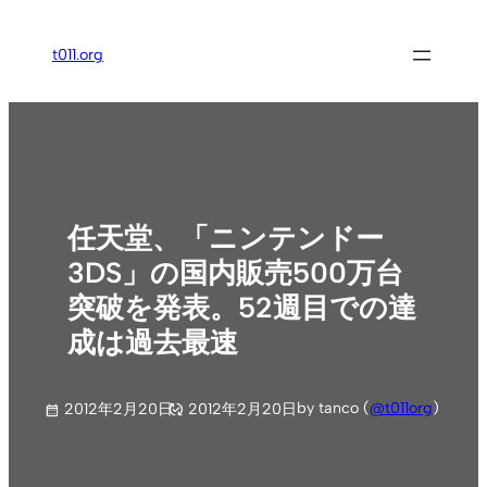
内
容
t011.org
を
ス
キ
ッ
プ
任天堂、「ニンテンドー
3DS」の国内販売500万台
突破を発表。52週目での達
成は過去最速
by tanco (
@t011org
)
2012年2月20日
2012年2月20日