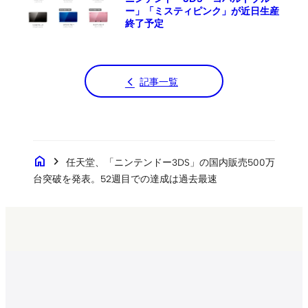
ー」「ミスティピンク」が近日生産
終了予定
記事一覧
home
chevron_right
任天堂、「ニンテンドー3DS」の国内販売500万
台突破を発表。52週目での達成は過去最速