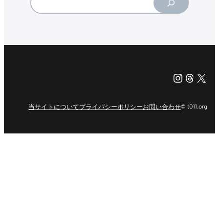
Instagr
Threa
X（旧Tw
当サイトについて
プライバシーポリシー
お問い合わせ
© t011.org