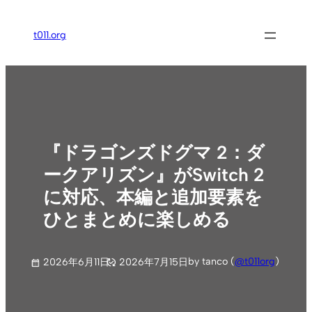
内
容
t011.org
を
ス
キ
ッ
プ
『ドラゴンズドグマ 2：ダ
ークアリズン』がSwitch 2
に対応、本編と追加要素を
ひとまとめに楽しめる
by tanco (
@t011org
)
2026年6月11日
2026年7月15日