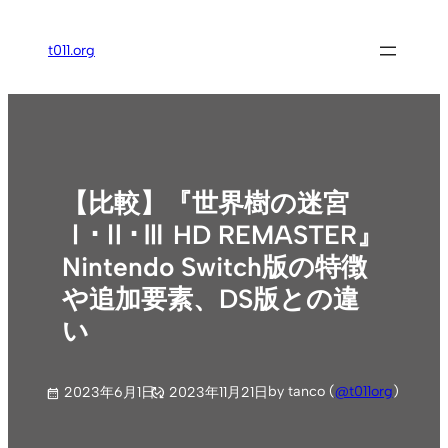
内
容
t011.org
を
ス
キ
ッ
プ
【比較】『世界樹の迷宮
Ⅰ･Ⅱ･Ⅲ HD REMASTER』
Nintendo Switch版の特徴
や追加要素、DS版との違
い
by tanco (
@t011org
)
2023年6月1日
2023年11月21日