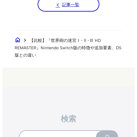
記事一覧
home
chevron_right
【比較】『世界樹の迷宮Ⅰ･Ⅱ･Ⅲ HD
REMASTER』Nintendo Switch版の特徴や追加要素、DS
版との違い
検索
Search