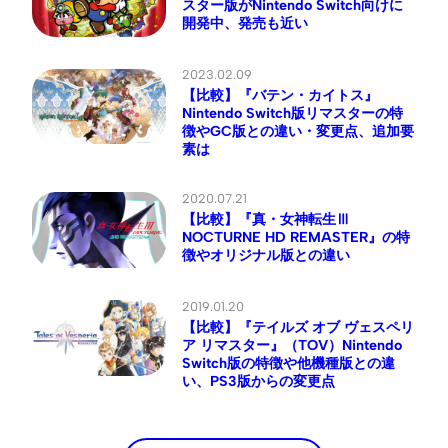
スター版がNintendo Switch向けに
開発中、発売も近い
2023.02.09
【比較】『バテン・カイトス』
Nintendo Switch版リマスターの特
徴やGC版との違い・変更点、追加要
素は
2020.07.21
【比較】『真・女神転生Ⅲ
NOCTURNE HD REMASTER』の特
徴やオリジナル版との違い
2019.01.20
【比較】『テイルズ オブ ヴェスペリ
ア リマスター』（TOV）Nintendo
Switch版の特徴や他機種版との違
い、PS3版からの変更点