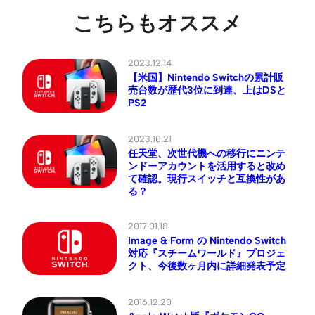
こちらもオススメ
2023.12.14
【米国】Nintendo Switchの累計販
売台数が歴代3位に到達、上はDSと
PS2
2023.10.21
任天堂、次世代機への移行にニンテ
ンドーアカウントを活用すると改め
て確認。現行スイッチと互換性があ
る？
2017.01.18
Image & Form の Nintendo Switch
対応『スチームワールド』プロジェ
クト、今後数ヶ月内に詳細発表予定
2016.12.20