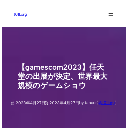
内
容
t011.org
を
ス
キ
ッ
プ
【gamescom2023】任天
堂の出展が決定、世界最大
規模のゲームショウ
by tanco (
@t011org
)
2023年4月27日
2023年4月27日