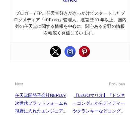
ブロガー / FP。任天堂好きがきっかけでスタートしたブ
ログメディア「t011.org」管理人。運営歴 10 年以上。国内
外の任天堂に関する情報を中心に、関心ある分野の情報
を幅広く発信しています。
Next
Previous
任天堂開発子会社NERDが
【LEGOマリオ】『ドンキ
次世代プラットフォームも
ーコング』からディディー
視野に入れたエンジニアを
やクランキーなどコングフ
募集
ァミリーも登場