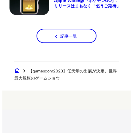
Apple Watch版『ポケモンGO』、
リリースはまもなく「乞うご期待」
記事一覧
home
chevron_right
【gamescom2023】任天堂の出展が決定、世界
最大規模のゲームショウ