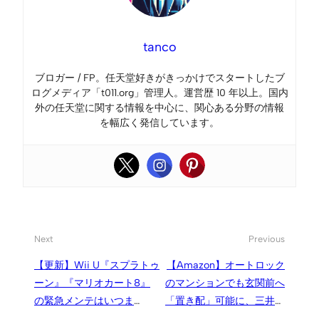
tanco
ブロガー / FP。任天堂好きがきっかけでスタートしたブ
ログメディア「t011.org」管理人。運営歴 10 年以上。国内
外の任天堂に関する情報を中心に、関心ある分野の情報
を幅広く発信しています。
Next
Previous
【更新】Wii U『スプラトゥ
【Amazon】オートロック
ーン』『マリオカート8』
のマンションでも玄関前へ
の緊急メンテはいつま
「置き配」可能に、三井不
で？“オンラインプレイに関
動産レジデンシャルリース