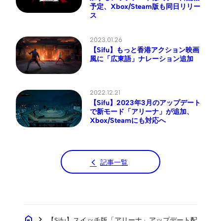
予定、Xbox/Steam版も同日リリー
ス
2023.01.26
【Sifu】もっと香港アクション映画
風に「広東語」ナレーション追加
2022.12.21
【Sifu】2023年3月のアップデート
で新モード「アリーナ」が追加、
Xbox/Steamにも対応へ
記事一覧
home
chevron_right
【Sifu】スイッチ版「アリーナ」アップデート配