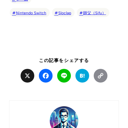
Nintendo Switch
Sloclap
師父（Sifu）
この記事をシェアする
X
Facebook
Line
Hatena
Copy
Link