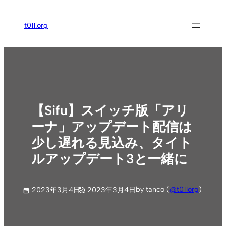
内
容
t011.org
を
ス
キ
ッ
プ
【Sifu】スイッチ版「アリ
ーナ」アップデート配信は
少し遅れる見込み、タイト
ルアップデート3と一緒に
by tanco (
@t011org
)
2023年3月4日
2023年3月4日