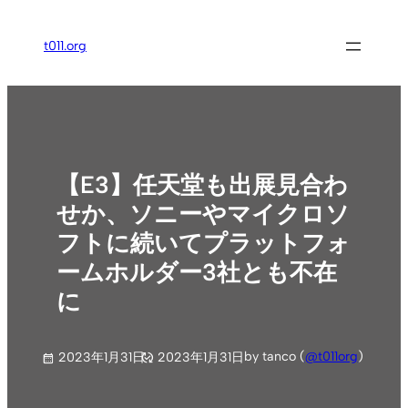
内
容
t011.org
を
ス
キ
ッ
プ
【E3】任天堂も出展見合わ
せか、ソニーやマイクロソ
フトに続いてプラットフォ
ームホルダー3社とも不在
に
by tanco (
@t011org
)
2023年1月31日
2023年1月31日