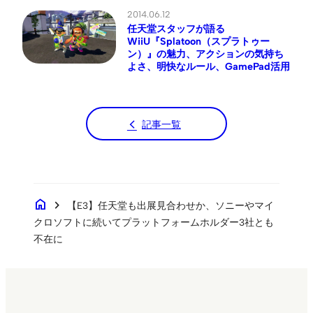
2014.06.12
任天堂スタッフが語る
WiiU『Splatoon（スプラトゥー
ン）』の魅力、アクションの気持ち
よさ、明快なルール、GamePad活用
記事一覧
home
chevron_right
【E3】任天堂も出展見合わせか、ソニーやマイ
クロソフトに続いてプラットフォームホルダー3社とも
不在に