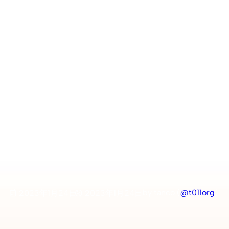
witch】冬の寒さでスイッ
対処方法
by tanco (
@t011org
)
2023年1月24日
2023年1月24日