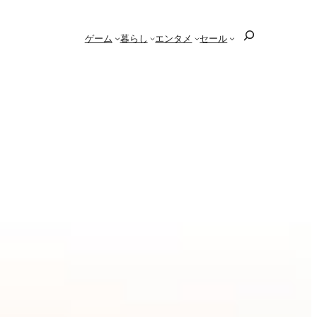
検
ゲーム
暮らし
エンタメ
セール
索
チが壊れる？大寒波への備