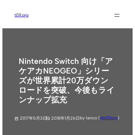
内
容
t011.org
を
ス
キ
ッ
プ
Nintendo Switch 向け「ア
ケアカNEOGEO」シリー
ズが世界累計20万ダウン
ロードを突破、今後もライ
ンナップ拡充
by tanco (
@t011org
)
2017年5月3日
2018年1月26日