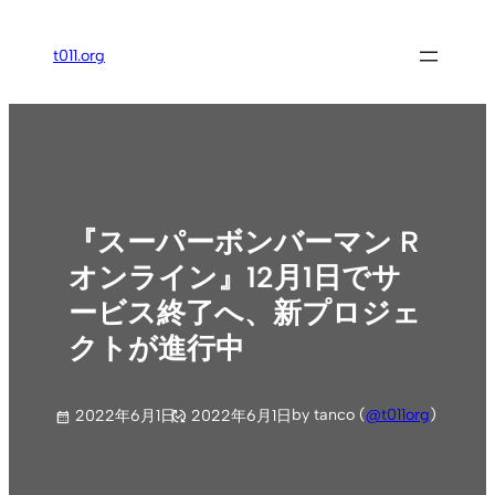
内
容
t011.org
を
ス
キ
ッ
プ
『スーパーボンバーマン R
オンライン』12月1日でサ
ービス終了へ、新プロジェ
クトが進行中
by tanco (
@t011org
)
2022年6月1日
2022年6月1日