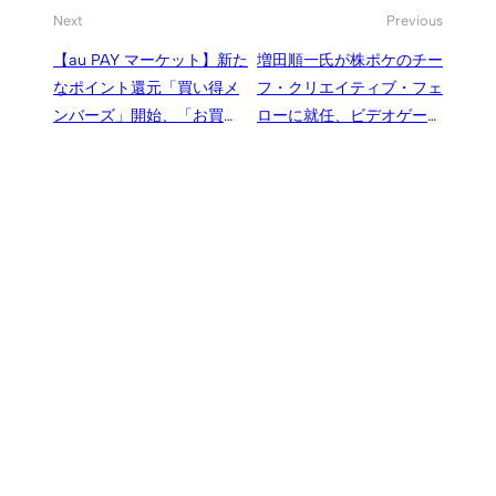
Next
Previous
【au PAY マーケット】新た
増田順一氏が株ポケのチー
なポイント還元「買い得メ
フ・クリエイティブ・フェ
ンバーズ」開始、「お買い
ローに就任、ビデオゲーム
物特典プログラム」は6月
の枠を超えて『ポケモン』
で終了に
プロジェクトに携わる