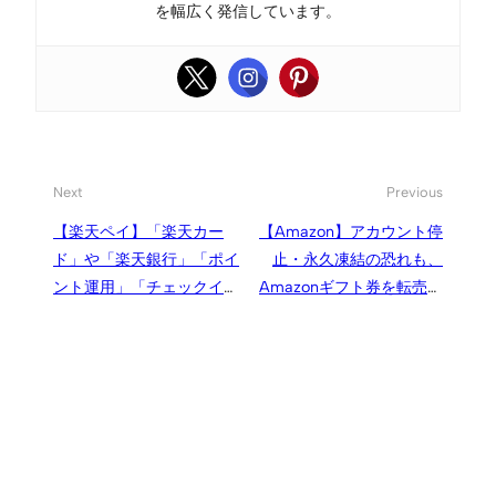
を幅広く発信しています。
Next
Previous
【楽天ペイ】「楽天カー
【Amazon】アカウント停
ド」や「楽天銀行」「ポイ
止・永久凍結の恐れも、
ント運用」「チェックイ
Amazonギフト券を転売サ
ン」等の機能を盛り込むア
イトから購入しないでくだ
ップデート
さい／転売しないでくださ
い