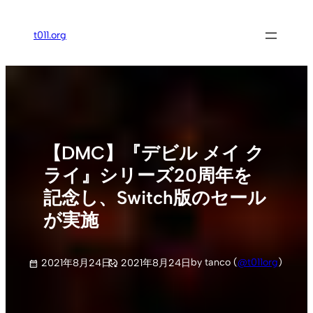
内
容
t011.org
を
ス
キ
ッ
プ
【DMC】『デビル メイ ク
ライ』シリーズ20周年を
記念し、Switch版のセール
が実施
by tanco (
@t011org
)
2021年8月24日
2021年8月24日