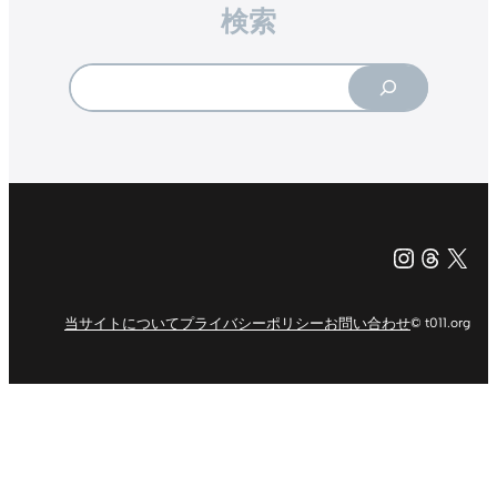
検索
Search
Instagr
Threa
X（旧Tw
当サイトについて
プライバシーポリシー
お問い合わせ
© t011.org