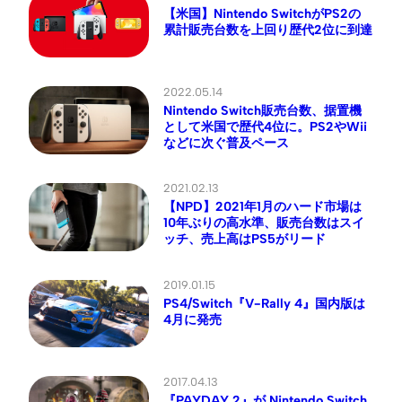
【米国】Nintendo SwitchがPS2の
累計販売台数を上回り歴代2位に到達
2022.05.14
Nintendo Switch販売台数、据置機
として米国で歴代4位に。PS2やWii
などに次ぐ普及ペース
2021.02.13
【NPD】2021年1月のハード市場は
10年ぶりの高水準、販売台数はスイ
ッチ、売上高はPS5がリード
2019.01.15
PS4/Switch『V-Rally 4』国内版は
4月に発売
2017.04.13
『PAYDAY 2』が Nintendo Switch