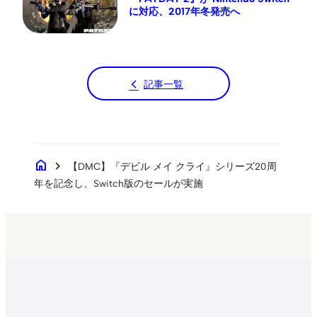
に対応、2017年冬発売へ
記事一覧
home
chevron_right
【DMC】『デビル メイ クライ』シリーズ20周
年を記念し、Switch版のセールが実施