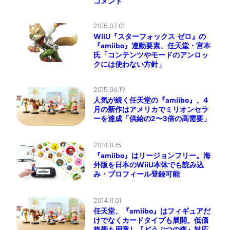
コメント
2015.07.01
WiiU『スターフォックス ゼロ』の
『amiibo』連動要素、任天堂・宮本
氏「コンテンツやモードのアンロッ
クには使わない方針」
2015.06.19
人気が続く任天堂の『amiibo』、4
月の新作はアメリカでミリオンセラ
ーを達成「供給の2〜3倍の高需要」
2014.11.15
『amiibo』はリージョンフリー。海
外版を日本のWiiU本体でも読み込
み・プロフィール登録可能
2014.11.01
任天堂、『amiibo』はフィギュアだ
けでなくカードタイプも展開。低価
格帯も用意し『どうぶつの森』対応