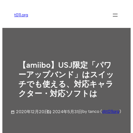
内
容
t011.org
を
ス
キ
ッ
プ
【amiibo】USJ限定「パワ
ーアップバンド」はスイッ
チでも使える、対応キャラ
クター・対応ソフトは
by tanco (
@t011org
)
2020年12月20日
2024年5月31日