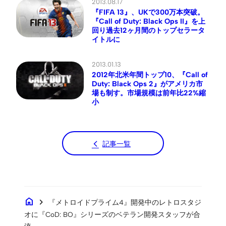
2013.08.17
『FIFA 13』、UKで300万本突破。
『Call of Duty: Black Ops II』を上
回り過去12ヶ月間のトップセラータ
イトルに
2013.01.13
2012年北米年間トップ10、『Call of
Duty: Black Ops 2』がアメリカ市
場も制す。市場規模は前年比22%縮
小
記事一覧
home
chevron_right
『メトロイドプライム4』開発中のレトロスタジ
オに『CoD: BO』シリーズのベテラン開発スタッフが合