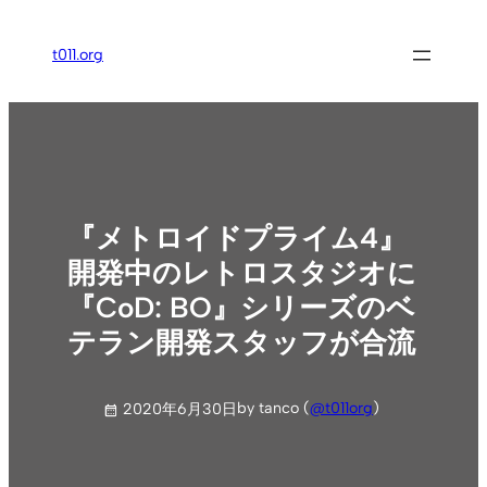
内
容
t011.org
を
ス
キ
ッ
プ
『メトロイドプライム4』
開発中のレトロスタジオに
『CoD: BO』シリーズのベ
テラン開発スタッフが合流
by tanco (
@t011org
)
2020年6月30日