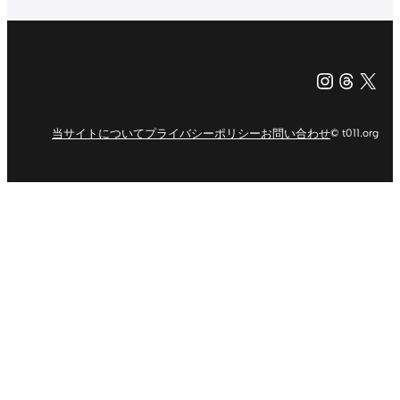
Instagr
Threa
X（旧Tw
当サイトについて
プライバシーポリシー
お問い合わせ
© t011.org