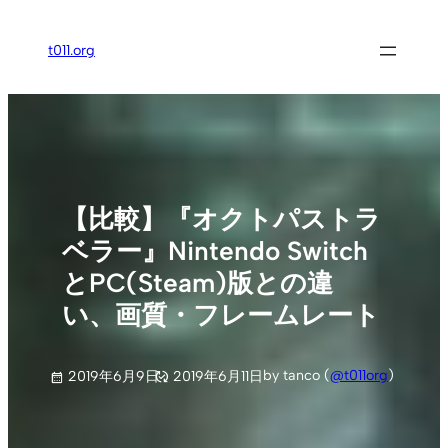
内
容
t011.org
を
ス
キ
ッ
プ
【比較】『オクトパストラ
ベラー』Nintendo Switch
とPC(Steam)版との違
い、画質・フレームレート
by tanco (
@t011org
)
2019年6月9日
2019年6月11日