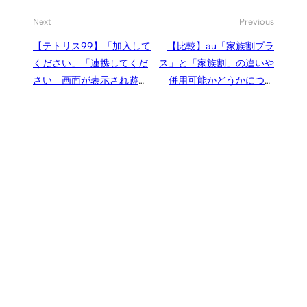
Next
Previous
【テトリス99】「加入して
【比較】au「家族割プラ
ください」「連携してくだ
ス」と「家族割」の違いや
さい」画面が表示され遊べ
併用可能かどうかについ
ないときの対処方法
て、名前は似ているけれど
適用条件や割引内容が異な
る別サービス