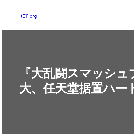
内
容
t011.org
を
ス
キ
ッ
プ
『大乱闘スマッシュブ
大、任天堂据置ハー