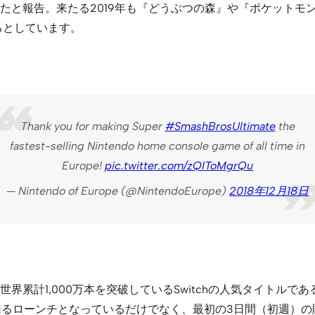
たと報告。来たる2019年も『どうぶつの森』や『ポケットモ
るとしています。
Thank you for making Super
#SmashBrosUltimate
the
fastest-selling Nintendo home console game of all time in
Europe!
pic.twitter.com/zQIToMgrQu
— Nintendo of Europe (@NintendoEurope)
2018年12月18日
累計1,000万本を突破しているSwitchの人気タイトルであ
回るローンチとなっているだけでなく、最初の3日間（初週）の