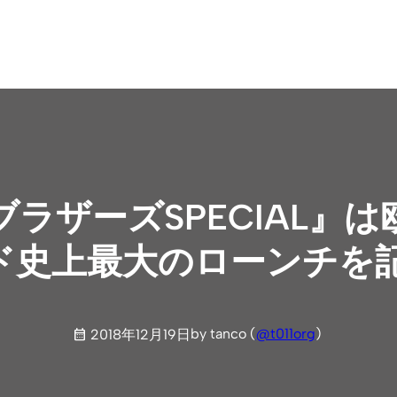
ラザーズSPECIAL』
ド史上最大のローンチを
by tanco (
@t011org
)
2018年12月19日