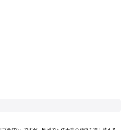
、スマブラSP)』ですが、欧州でも任天堂の歴史を塗り替える