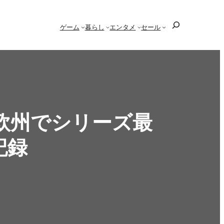
検
ゲーム
暮らし
エンタメ
セール
索
は欧州でシリーズ最
記録