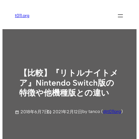
内
容
t011.org
を
ス
キ
ッ
プ
【比較】『リトルナイトメ
ア』Nintendo Switch版の
特徴や他機種版との違い
by tanco (
@t011org
)
2018年6月7日
2021年2月12日