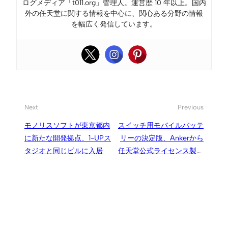
ログメディア「t011.org」管理人。運営歴 10 年以上。国内
外の任天堂に関する情報を中心に、関心ある分野の情報
を幅広く発信しています。
Next
Previous
モノリスソフトが東京都内
スイッチ用モバイルバッテ
に新たな開発拠点、1-UPス
リーの決定版、Ankerから
タジオと同じビルに入居
任天堂公式ライセンス製品
が2モデル登場
（13400mAh /
20100mAh）