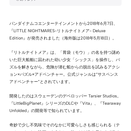
バンダイナムコエンターテインメントから2018年6月7日、
『LITTLE NIGHTMARES-リトルナイトメア- Deluxe
Edition』が発売されました（海外版は2018年5月18日）。
『リトルナイトメア』は、「胃袋（モウ）」の名を持つ謎め
いた巨大船舶に囚われた幼い少女「シックス」を操作し、パ
ズルを解きながら、危険が潜む船からの脱出を試みるアクシ
ョン×パズル×アドベンチャー。公式ジャンルは“サスペンス
アドベンチャー”とされています。
開発したのはスウェーデンのデベロッパー Tarsier Studios。
『LittleBigPlanet』シリーズのDLCや『Vita』、『Tearaway
Unfolded』の開発等で知られています。
奇妙で少し不気味でそのなかに可愛らしさも感じられる（テ