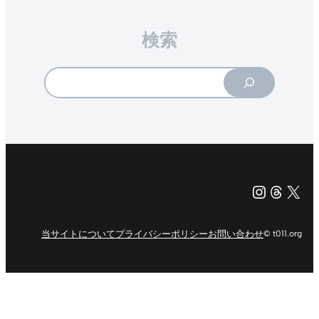
検索
Search
Instagr
Threa
X（旧Tw
当サイトについて
プライバシーポリシー
お問い合わせ
© t011.org