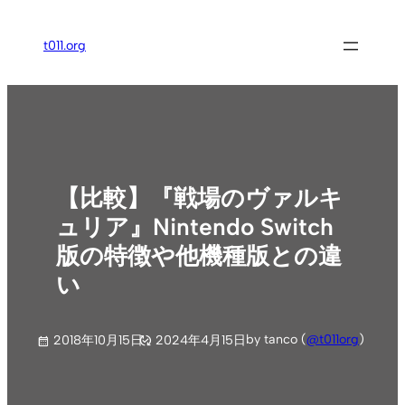
内
容
t011.org
を
ス
キ
ッ
プ
【比較】『戦場のヴァルキ
ュリア』Nintendo Switch
版の特徴や他機種版との違
い
by tanco (
@t011org
)
2018年10月15日
2024年4月15日