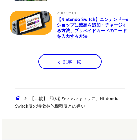
2017.05.01
【Nintendo Switch】ニンテンドーe
ショップに残高を追加・チャージす
る方法、プリペイドカードのコード
を入力する方法
記事一覧
home
chevron_right
【比較】『戦場のヴァルキュリア』Nintendo
Switch版の特徴や他機種版との違い