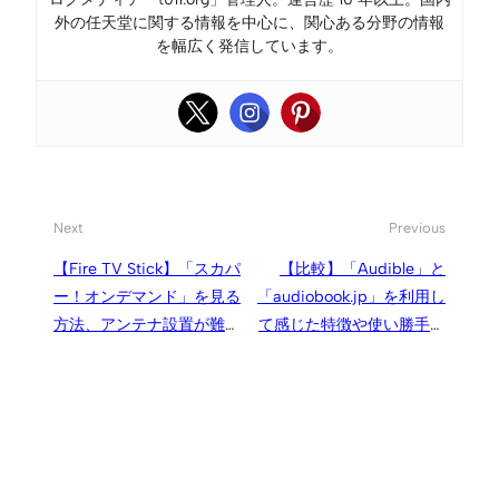
外の任天堂に関する情報を中心に、関心ある分野の情報
を幅広く発信しています。
Next
Previous
【Fire TV Stick】「スカパ
【比較】「Audible」と
ー！オンデマンド」を見る
「audiobook.jp」を利用し
方法、アンテナ設置が難し
て感じた特徴や使い勝手の
い環境でもテレビ視聴可能
違いなど、2つのオーディ
になりました
オブックサービス