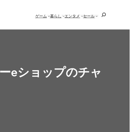
検
ゲーム
暮らし
エンタメ
セール
索
ンドーeショップのチャ