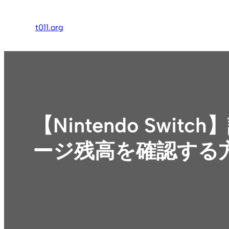
内
容
t011.org
を
ス
キ
ッ
プ
【Nintendo Sw
ージ残高を確認する