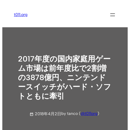
内
容
t011.org
を
ス
キ
ッ
プ
2017年度の国内家庭用ゲー
ム市場は前年度比で2割増
の3878億円、ニンテンド
ースイッチがハード・ソフ
トともに牽引
by tanco (
@t011org
)
2018年4月2日