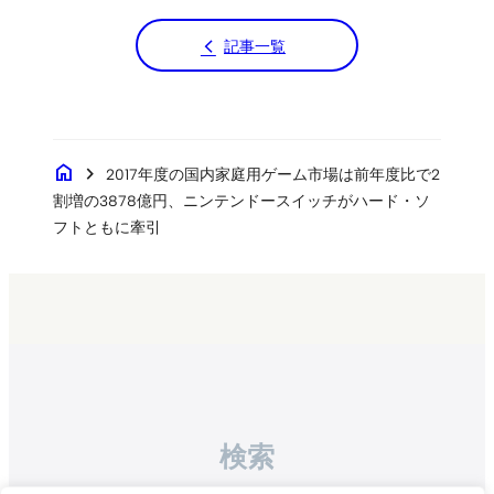
記事一覧
home
chevron_right
2017年度の国内家庭用ゲーム市場は前年度比で2
割増の3878億円、ニンテンドースイッチがハード・ソ
フトともに牽引
検索