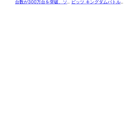
台数が300万台を突破、ソ
ビッツ キングダムバトル』
フトでは『マリカ8DX』が
の TVCM が公開
100万本を突破し国内ミリオ
ン3本