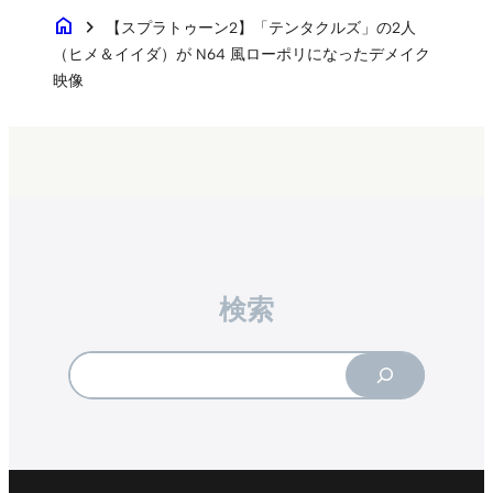
home
chevron_right
【スプラトゥーン2】「テンタクルズ」の2人
（ヒメ＆イイダ）が N64 風ローポリになったデメイク
映像
検索
Search