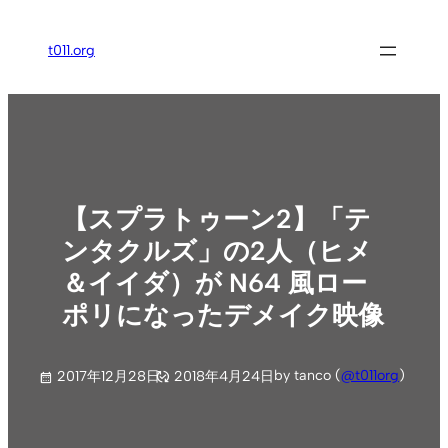
内
容
t011.org
を
ス
キ
ッ
プ
【スプラトゥーン2】「テ
ンタクルズ」の2人（ヒメ
＆イイダ）が N64 風ロー
ポリになったデメイク映像
by tanco (
@t011org
)
2017年12月28日
2018年4月24日